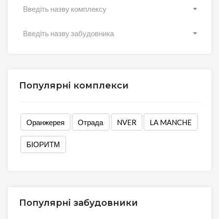
Введіть назву комплексу
Введіть назву забудовника
Популярні комплекси
Оранжерея
Отрада
NVER
LA MANCHE
БІОРИТМ
Популярні забудовники