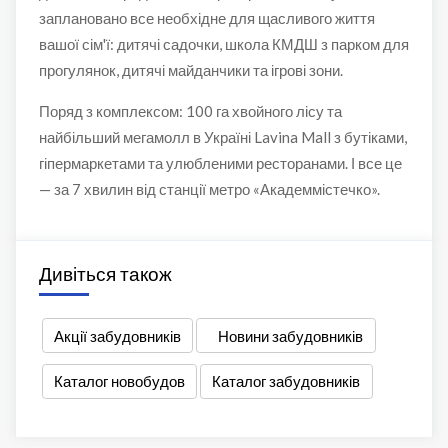
заплановано все необхідне для щасливого життя
вашої сім'ї: дитячі садочки, школа КМДШ з парком для
прогулянок, дитячі майданчики та ігрові зони.
Поряд з комплексом: 100 га хвойного лісу та
найбільший мегамолл в Україні Lavina Mall з бутіками,
гіпермаркетами та улюбленими ресторанами. І все це
— за 7 хвилин від станції метро «Академмістечко».
Дивіться також
Акції забудовників
Новини забудовників
Каталог новобудов
Каталог забудовників