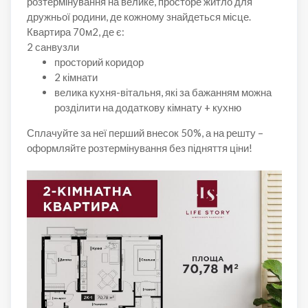
розтермінування на велике, просторе житло для
дружньої родини, де кожному знайдеться місце.
Квартира 70м2, де є:
2 санвузли
просторий коридор
2 кімнати
велика кухня-вітальня, які за бажанням можна
розділити на додаткову кімнату + кухню
Сплачуйте за неї перший внесок 50%, а на решту –
оформляйте розтермінування без підняття ціни!