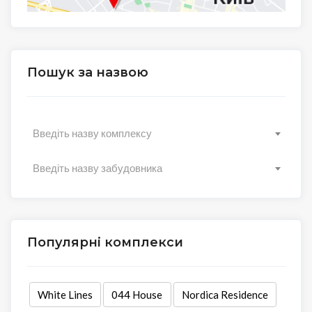
Пошук за назвою
Введіть назву комплексу
Введіть назву забудовника
Популярні комплекси
White Lines
044 House
Nordica Residence