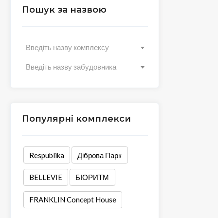
Пошук за назвою
Введіть назву комплексу
Введіть назву забудовника
Популярні комплекси
Respublika
Діброва Парк
BELLEVIE
БІОРИТМ
FRANKLIN Concept House