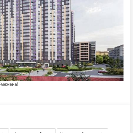
бмежена!