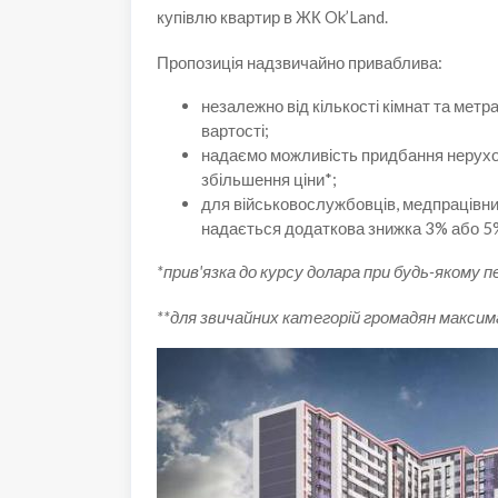
купівлю квартир в ЖК Ok’Land.
Пропозиція надзвичайно приваблива:
незалежно від кількості кімнат та мет
вартості;
надаємо можливість придбання нерухом
збільшення ціни*;
для військовослужбовців, медпрацівник
надається додаткова знижка 3% або 5
*прив'язка до курсу долара при будь-якому 
**для звичайних категорій громадян макси