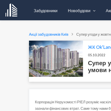
Забудовники
Новобудови
Акц
Акції забудовників Київ
Супер угоди у жовтн
ЖК Оk'Lan
05.10.2022
Супер у
умови 
Корпорація Нерухомості РІЕЛ розуміє наскіл
зазнали фінансових втрат. Саме тому нами б