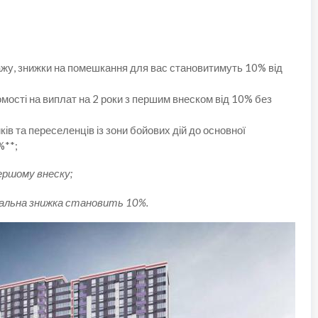
ражу, знижки на помешкання для вас становитимуть 10% від
ості на виплат на 2 роки з першим внеском від 10% без
ів та переселенців із зони бойових дій до основної
%**;
першому внеску;
мальна знижка становить 10%.