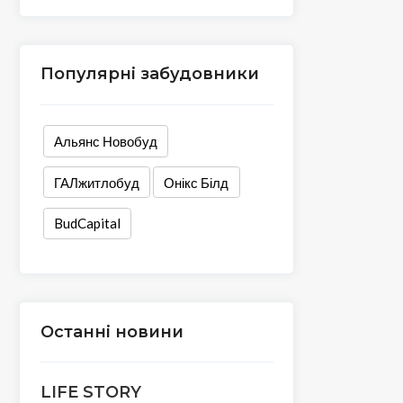
Популярні забудовники
Альянс Новобуд
ГАЛжитлобуд
Онікс Білд
BudCapital
Останні новини
LIFE STORY