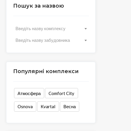
Пошук за назвою
Введіть назву комплексу
Введіть назву забудовника
Популярні комплекси
Атмосфера
Comfort City
Osnova
Kvartal
Весна