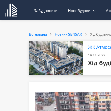
Забудовники
Новобудови
Акц
Всі новини
Новини SENSAR
Хід будівни
ЖК Атмос
14.11.2022
Хід бу