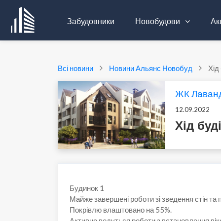
Забудовники
Новобудови
Акц
Всі новини
Новини Альянс Новобуд
Хід
ЖК Лаван
12.09.2022
Хід бу
Будинок 1
Майже завершені роботи зі зведення стін та 
Покрівлю влаштовано на 55%.
Активно ведуться роботи з встановлення вікон