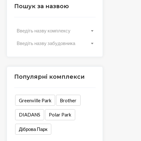
Пошук за назвою
Введіть назву комплексу
Введіть назву забудовника
Популярні комплекси
Greenville Park
Brother
DIADANS
Polar Park
Діброва Парк