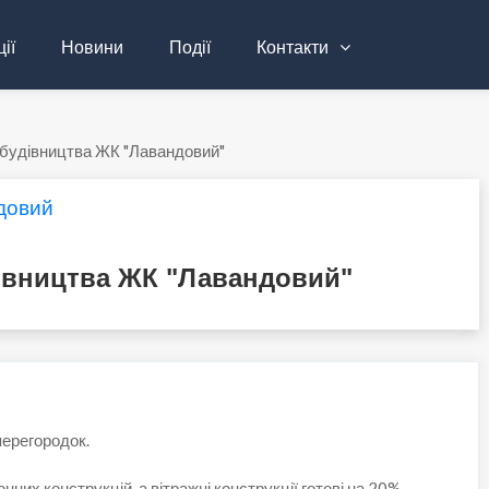
ії
Новини
Події
Контакти
 будівництва ЖК "Лавандовий"
довий
дівництва ЖК "Лавандовий"
перегородок.
них конструкцій, а вітражні конструкції готові на 20%.