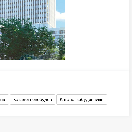
ків
Каталог новобудов
Каталог забудовників