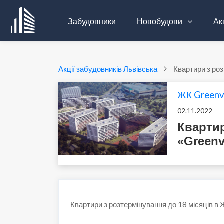
Забудовники
Новобудови
Акц
Акції забудовників Львівська
Квартири з роз
ЖК Greenvi
02.11.2022
Кварти
«Greenv
Квартири з розтермінування до 18 місяців в Ж