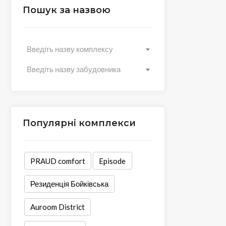
Пошук за назвою
Введіть назву комплексу
Введіть назву забудовника
Популярні комплекси
PRAUD comfort
Episode
Резиденція Бойківська
Auroom District