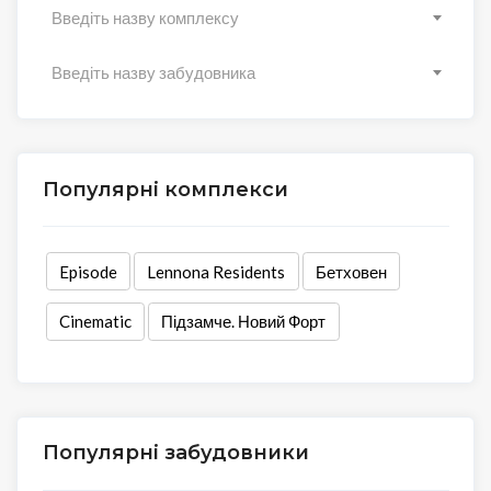
Введіть назву комплексу
Введіть назву забудовника
Популярні комплекси
Episode
Lennona Residents
Бетховен
Cinematic
Підзамче. Новий Форт
Популярні забудовники