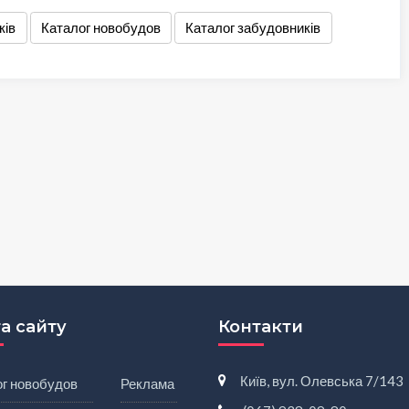
ків
Каталог новобудов
Каталог забудовників
а сайту
Контакти
Київ, вул. Олевська 7/143
ог новобудов
Реклама