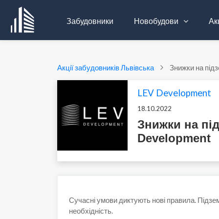
Забудовники
Новобудови
Акц
Акції забудовників Львівська
Знижки на підз
LEV Development
18.10.2022
Знижки на під
Development
Сучасні умови диктують нові правила. Підземн
необхідність.