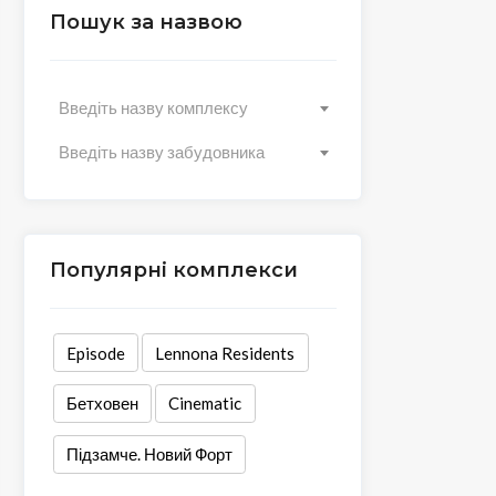
Пошук за назвою
Введіть назву комплексу
Введіть назву забудовника
Популярні комплекси
Episode
Lennona Residents
Бетховен
Cinematic
Підзамче. Новий Форт