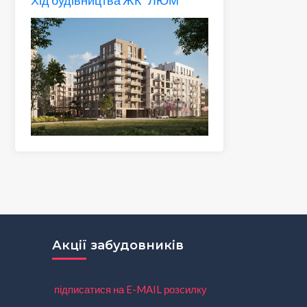
Акції забудовників
підписатися на E-MAIL розсилку