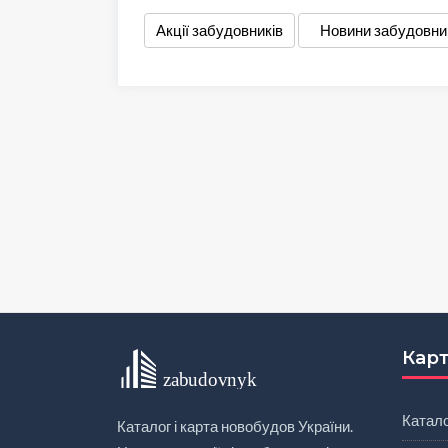
Акції забудовників
Новини забудовни
Карт
Катал
Каталог і карта новобудов України.