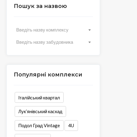
Пошук за назвою
Введіть назву комплексу
Введіть назву забудовника
Популярні комплекси
Італійський квартал
Лук’янівський каскад
Подол Град Vintage
4U