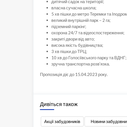
дитячий садок на території;
власна сучасна школа;
5 хв пішки до метро Теремки та Іподром
великий внутрішній парк – 2 га;
підземний паркінг;
охорона 24/7 та відеоспостереження;
закриті двори від авто;
висока якість будівництва;
3 хв пішки до ТРЦ;
10 хв до Голосіївського парку та ВДНГ;
зручна транспортна розв’язка.
Пропозиція діє до 15.04.2023 року.
Дивіться також
Акції забудовників
Новини забудовни