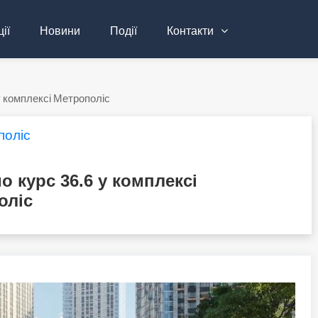
ії
Новини
Події
Контакти
у комплексі Метрополіс
поліс
о курс 36.6 у комплексі
оліс