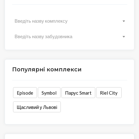
Введіть назву комплексу
Введіть назву забудовника
Популярні комплекси
Episode
Symbol
Парус Smart
Riel City
Щасливий у Львові