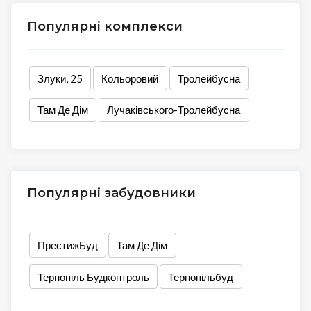
Популярні комплекси
Злуки, 25
Кольоровий
Тролейбусна
Там Де Дім
Лучаківського-Тролейбусна
Популярні забудовники
ПрестижБуд
Там Де Дім
Тернопіль Будконтроль
Тернопільбуд