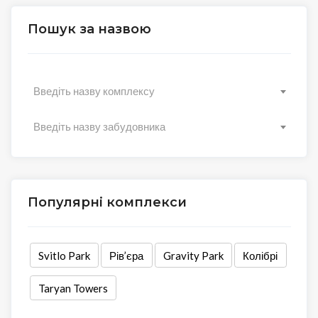
Пошук за назвою
Введіть назву комплексу
Введіть назву забудовника
Популярні комплекси
Svitlo Park
Рів’єра
Gravity Park
Колібрі
Taryan Towers