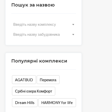
Пошук за назвою
Введіть назву комплексу
Введіть назву забудовника
Популярні комплекси
АGATBUD
Перемога
Срібні озера Комфорт
Dream Hills
HARMONY for life