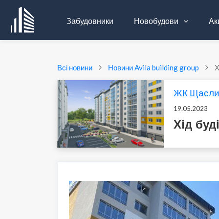
Забудовники
Новобудови
Акц
Всі новини
Новини Avila building group
Х
ЖК Щасли
19.05.2023
Хід бу