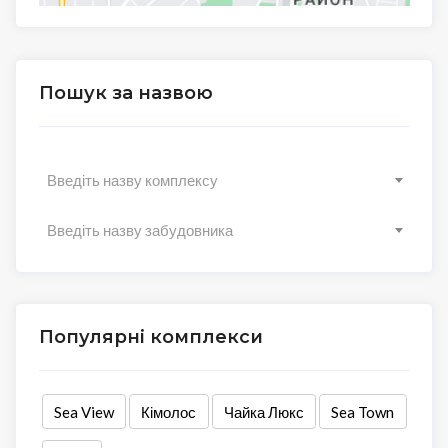
Пошук за назвою
Введіть назву комплексу
Введіть назву забудовника
Популярні комплекси
Sea View
Кімолос
Чайка Люкс
Sea Town