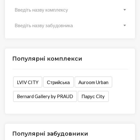
Введіть назву комплексу
Введіть назву забудовника
Популярні комплекси
LVIV CITY
Стрийська
Auroom Urban
Bernard Gallery by PRAUD
Парус City
Популярні забудовники