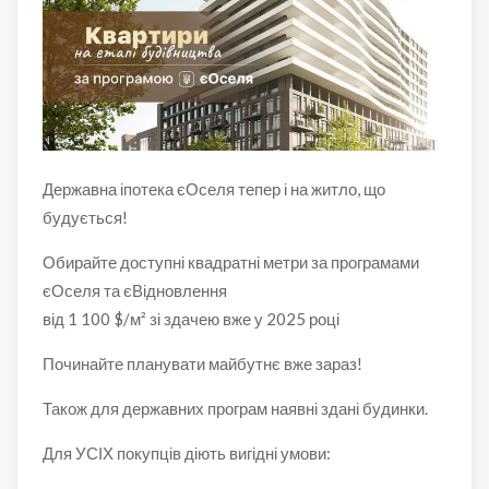
Державна іпотека єОселя тепер і на житло, що
будується!
Обирайте доступні квадратні метри за програмами
єОселя та єВідновлення
від 1 100 $/м² зі здачею вже у 2025 році
Починайте планувати майбутнє вже зараз!
Також для державних програм наявні здані будинки.
Для УСІХ покупців діють вигідні умови: