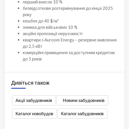
перший внесок 10 %
безвідсоткове розтермінування до кінця 2025
року
кешбек до 40 $/м²
знижка для військових 10 %
акційні пропозиції нерухомості
квартири з Auroom Energy – резервне живлення
до 2,5 кВт
комерційні приміщення за доступним кредитом
до 5 років
Дивіться також
Акції забудовників
Новини забудовників
Каталог новобудов
Каталог забудовників