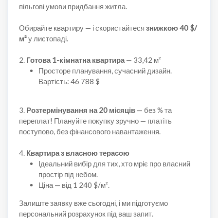
пільгові умови придбання житла.
Обирайте квартиру — і скористайтеся
знижкою 40 $/
м²
у листопаді.
2.
Готова 1-кімнатна квартира
— 33,42 м²
Просторе планування, сучасний дизайн.
Вартість: 46 788 $
3.
Розтермінування на 20 місяців
— без % та
переплат! Плануйте покупку зручно — платіть
поступово, без фінансового навантаження.
4.
Квартира з власною терасою
Ідеальний вибір для тих, хто мріє про власний
простір під небом.
Ціна — від 1 240 $/м².
Залиште заявку вже сьогодні, і ми підготуємо
персональний розрахунок під ваш запит.