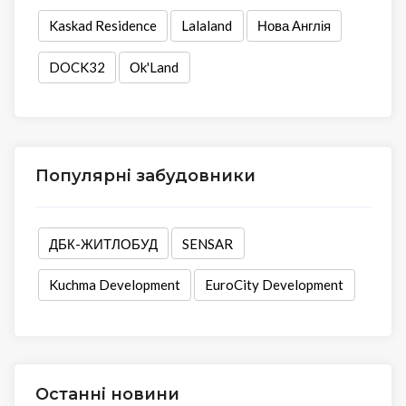
Kaskad Residence
Lalaland
Нова Англія
DOCK32
Оk'Land
Популярні забудовники
ДБК-ЖИТЛОБУД
SENSAR
Kuchma Development
EuroCity Development
Останні новини