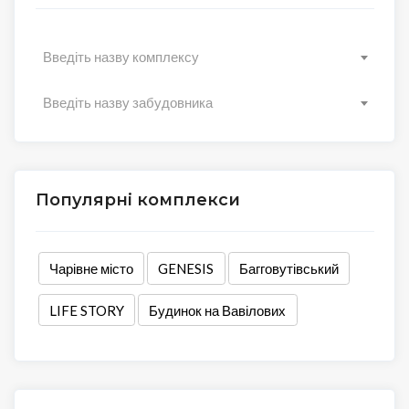
Введіть назву комплексу
Введіть назву забудовника
Популярні комплекси
Чарівне місто
GENESIS
Багговутівський
LIFE STORY
Будинок на Вавілових