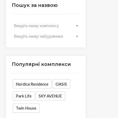
Пошук за назвою
Введіть назву комплексу
Введіть назву забудовника
Популярні комплекси
Nordica Residence
OASIS
Park Life
SKY AVENUE
Twin House