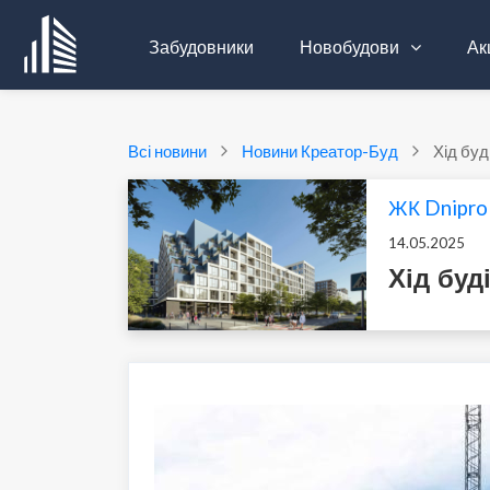
Забудовники
Новобудови
Акц
Всі новини
Новини Креатор-Буд
Хід буд
ЖК Dnipro 
14.05.2025
Хід буд