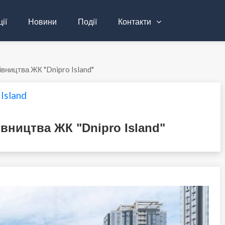
ії
Новини
Події
Контакти
івництва ЖК "Dnipro Island"
Island
івництва ЖК "Dnipro Island"