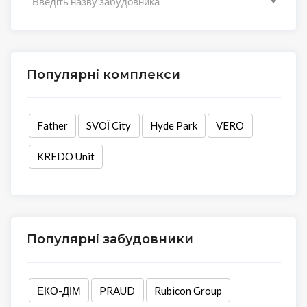
Введіть назву забудовника
Популярні комплекси
Father
SVOЇ City
Hyde Park
VERO
KREDO Unit
Популярні забудовники
ЕКО-ДІМ
PRAUD
Rubicon Group