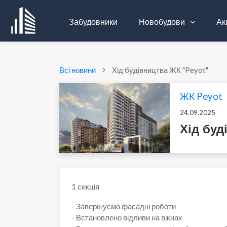
Забудовники
Новобудови
Акц
Всі новини
Хід будівництва ЖК "Peyot"
ЖК Peyot
24.09.2025
Хід буд
1
секція
- Завершуємо фасадні роботи
- Встановлено відливи на вікнах