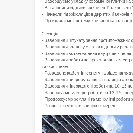
- Завершуємо укладку керамічної плитки на
- Встановили відливи відкритих балконів до 
- Нанесли гідроізоляцію відкритих балконів 
- Прокладаємо систему зливової каналізації в
2 секція
- Завершили штукатурення протипожежних с
- Завершили заливку стяжки підлоги у реалі
- Завершили встановлення внутрішніх перего
- Завершили роботи по прокладанню електро
та освітлення
- Розведено кабелі інтернету та відеонагляду
- Завершили випробування та ізоляцію стояк
- Завершили гіпсокартоні роботи на 10-15 п
- Завершуємо малярні роботи на 12-15 пове
- Продовжуємо земляні та монолітні роботи з
- Розпочато монтаж зовнішніх мереж