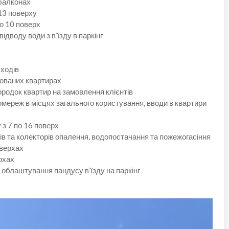
 балконах
13 поверху
по 10 поверх
ідводу води з вʼїзду в паркінг
ходів
зованих квартирах
родок квартир на замовлення клієнтів
мереж в місцях загального користування, вводи в квартири
 з 7 по 16 поверх
ів та колекторів опалення, водопостачання та пожежогасіння
оверхах
рхах
 облаштування пандусу вʼїзду на паркінг