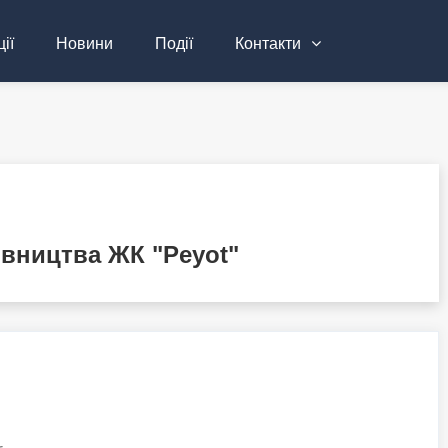
ії
Новини
Події
Контакти
івництва ЖК "Peyot"