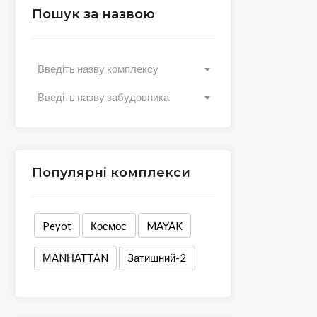
Пошук за назвою
Введіть назву комплексу
Введіть назву забудовника
Популярні комплекси
Peyot
Космос
MAYAK
МАNНАТТАN
Затишний-2