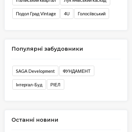
Італійський квартал
Лук’янівський каскад
Подол Град Vintage
4U
Голосіївський
Популярні забудовники
SAGA Development
ФУНДАМЕНТ
Інтергал-Буд
РІЕЛ
Останні новини