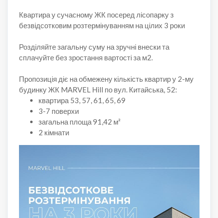
Квартира у сучасному ЖК посеред лісопарку з
безвідсотковим розтермінуванням на цілих 3 роки
Розділяйте загальну суму на зручні внески та
сплачуйте без зростання вартості за м2.
Пропозиція діє на обмежену кількість квартир у 2-му
будинку ЖК MARVEL Hill по вул. Китайська, 52:
квартира 53, 57, 61, 65, 69
3-7 поверхи
загальна площа 91,42 м²
2 кімнати