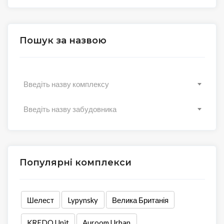
Пошук за назвою
Введіть назву комплексу
Введіть назву забудовника
Популярні комплекси
Шелест
Lypynsky
Велика Британія
KREDO Unit
Auroom Urban