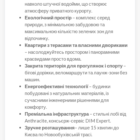
навколо штучної водойми, що створює
атмосферу приватного курорту.
Екологічний простір
– комплекс серед
природи, з мінімальною забудовою та
максимальною кількістю зелених зон для
відпочинку.
Квартири з терасами та власними двориками
– насолоджуйтесь простором і панорамними
краєвидами просто вдома.
Закрита територія для прогулянок і спорту
–
бігові доріжки, веломаршрути та лаунж-зони без
машин.
Енергоефективні технології
– будинки
побудовані з натуральних матеріалів, із
сучасними інженерними рішеннями для
комфорту.
Преміальна інфраструктура
– стильні лобі від
Anthracite, консьєрж-сервіс DIM Expert.
Зручне розташування
– лише 15 хвилин до
Києва по Новообухівській трасі.