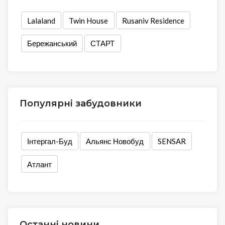
Lalaland
Twin House
Rusaniv Residence
Бережанський
СТАРТ
Популярні забудовники
Інтергал-Буд
Альянс Новобуд
SENSAR
Атлант
Останні новини