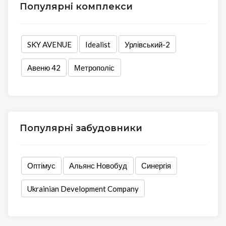
Популярні комплекси
SKY AVENUE
Idealist
Урлівський-2
Авеню 42
Метрополіс
Популярні забудовники
Оптімус
Альянс Новобуд
Синергія
Ukrainian Development Company