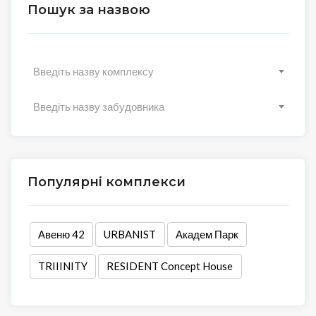
Пошук за назвою
Введіть назву комплексу
Введіть назву забудовника
Популярні комплекси
Авеню 42
URBANIST
Академ Парк
TRIIINITY
RESIDENT Concept House