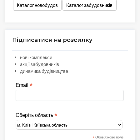
Каталог новобудов
Каталог забудовників
Підписатися на розсилку
нові комплекси
акції забудовників
динамика будівництва
*
Email
*
Оберіть область
*
Обов'язкове поле