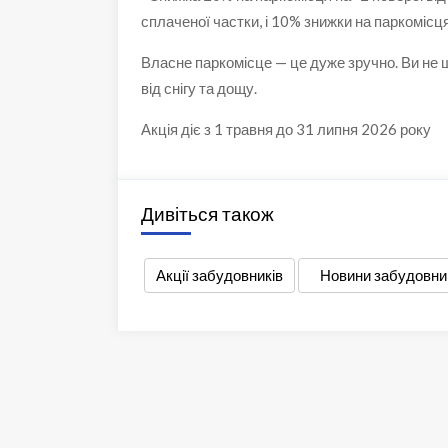
сплаченої частки, і 10% знижки на паркомісця
Власне паркомісце — це дуже зручно. Ви не ш
від снігу та дощу.
Акція діє з 1 травня до 31 липня 2026 року
Дивіться також
Акції забудовників
Новини забудовни