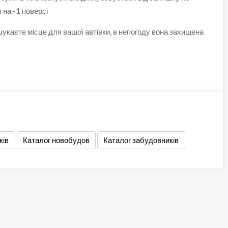
 на -1 поверсі
укаєте місце для вашої автівки, в непогоду вона захищена
ків
Каталог новобудов
Каталог забудовників