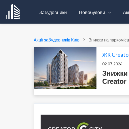
Забудовники
Новобудови
Акц
Акції забудовників Київ
Знижки на паркомісц
ЖК Creato
02.07.2026
Знижки
Creator 