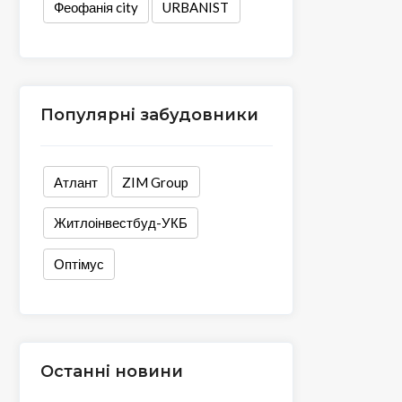
Феофанія city
URBANIST
Популярні забудовники
Атлант
ZIM Group
Житлоінвестбуд-УКБ
Оптімус
Останні новини