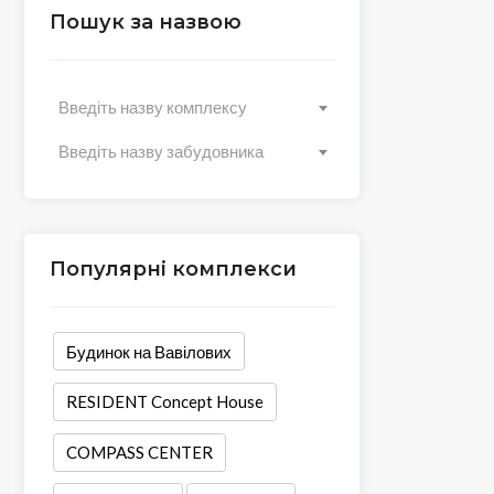
Пошук за назвою
Введіть назву комплексу
Введіть назву забудовника
Популярні комплекси
Будинок на Вавілових
RESIDENT Concept House
COMPASS CENTER