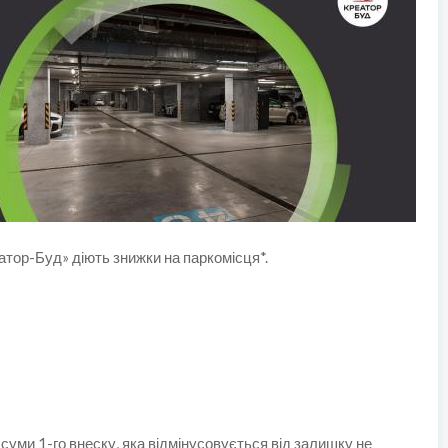
атор-Буд» діють знижки на паркомісця*.
 суми 1-го внеску, яка відмінусовується від залишку не