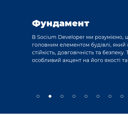
Фасад
Обираючи житло від Socium Develo
бути впевнені, що фасад вашого м
дамент є
буде не лише красивим, але й ене
 її
Компанія завжди докладає всіх зу
и робимо
інноваційних та надійних рішень, я
сті.
комфортне проживання мешканців 
комплексів.
Item
3
of
8