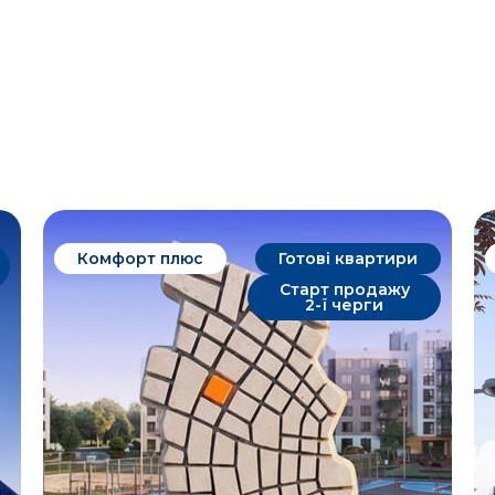
Комфорт плюс
Готові квартири
Старт продажу
2-ї черги