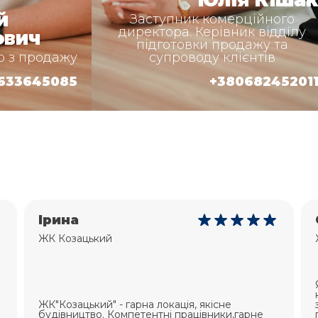
Юлія Кіша
й
Заступник комерційного
директора. Керівник відділу
ович
підготовки продажу та
 з продажу
супроводу клієнтів
633645085
+38068245201
Олександр
ЖК Козацький
Я задоволений співпрацею з будівельною
компанією "Socium developer" їх вмілим
застосуванням сучасних технологій та
планувань. Я готовий рекомендувати