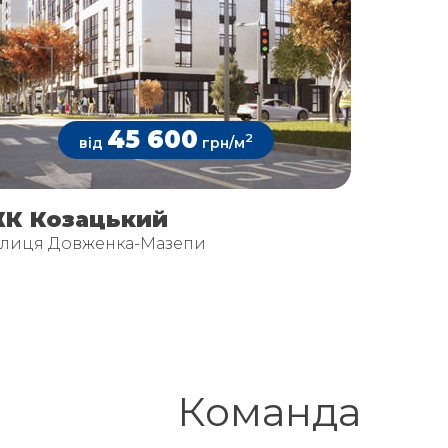
45 600
2
від
грн/м
К Козацький
ЖК Га
улиця Довженка-Мазепи
вулиця 
Команда