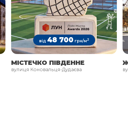
48 700
2
від
грн/м
МІСТЕЧКО ПІВДЕННЕ
Ж
вулиця Коновальця-Дудаєва
в