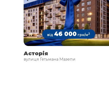
46 000
2
від
грн/м
Асторія
вулиця Гетьмана Мазепи
Item
1
of
12