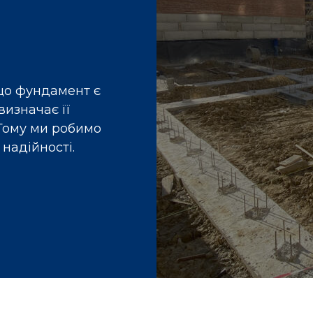
Дах
per, ви можете
У Socium Developer ми дба
айбутнього будинку
тому, контролюємо кожен е
ргоефективним.
комплексів, стежимо за ко
силь для створення
забезпечити у вашому домі
кі забезпечують
дах, який стане втіленням 
в їх житлових
вас та вашої сім'ї.