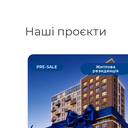
Наші проєкти
о в
PRE-SALE
Житлова
ацію
резиденція