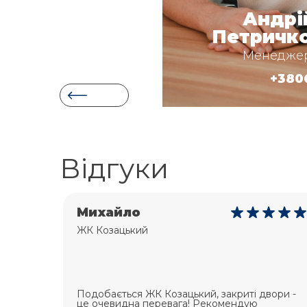
Андрі
Уляна Якимів
Петричк
Менеджер з продажу
Менеджер
+380633645078
+380
Item
1
of
7
Відгуки
Ірина
ЖК Козацький
вори -
ЖК"Козацький" - гарна локація, якісне
будівництво. Компетентні працівники,гарне