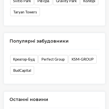
Svitlo Park
Рів’єра
Gravity Park
Колібрі
Taryan Towers
Популярні забудовники
Креатор-Буд
Perfect Group
KSM-GROUP
BudCapital
Останні новини