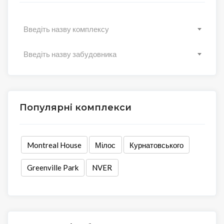
Введіть назву комплексу
Введіть назву забудовника
Популярні комплекси
Montreal House
Мілос
Курнатовського
Greenville Park
NVER