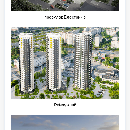
провулок Електриків
Райдужний