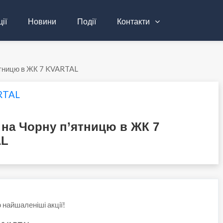
ії
Новини
Події
Контакти
ятницю в ЖК 7 KVARTAL
RTAL
 на Чорну п’ятницю в ЖК 7
AL
 найшаленіші акції!