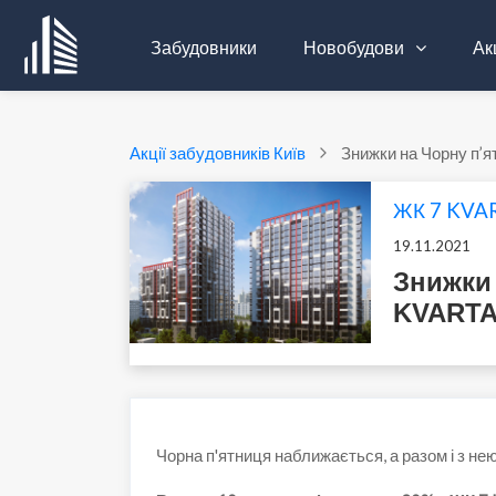
Забудовники
Новобудови
Акц
Акції забудовників Київ
Знижки на Чорну п’
ЖК 7 KVA
19.11.2021
Знижки
KVART
Чорна п'ятниця наближається, а разом і з нею