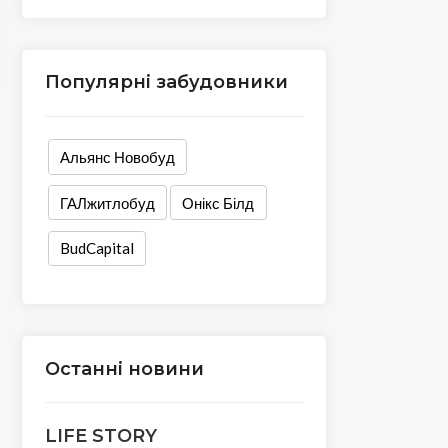
Популярні забудовники
Альянс Новобуд
ГАЛжитлобуд
Онікс Білд
BudCapital
Останні новини
LIFE STORY