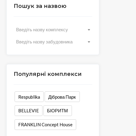
Пошук за назвою
Введіть назву комплексу
Введіть назву забудовника
Популярні комплекси
Respublika
Діброва Парк
BELLEVIE
БІОРИТМ
FRANKLIN Concept House