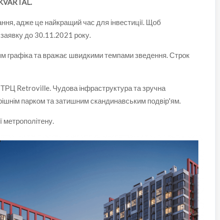
 KVARTAL.
ння, адже це найкращий час для інвестиції. Щоб
заявку до 30.11.2021 року.
м графіка та вражає швидкими темпами зведення. Строк
РЦ Retroville. Чудова інфраструктура та зручна
рішнім парком та затишним скандинавським подвір'ям.
ї метрополітену.