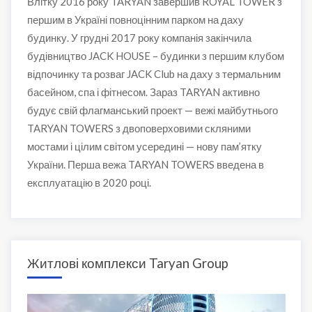
Влітку 2016 року TARYAN завершив ROYAL TOWER з
першим в Україні повноцінним парком на даху
будинку. У грудні 2017 року компанія закінчила
будівництво JACK HOUSE – будинки з першим клубом
відпочинку та розваг JACK Club на даху з термальним
басейном, спа і фітнесом. Зараз TARYAN активно
будує свій флагманський проект — вежі майбутнього
TARYAN TOWERS з двоповерховими скляними
мостами і цілим світом усередині — нову пам’ятку
України. Перша вежа TARYAN TOWERS введена в
експлуатацію в 2020 році.
Житлові комплекси Taryan Group