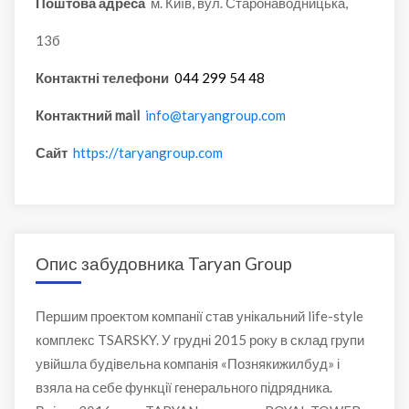
Поштова адреса
м. Київ, вул. Старонаводницька,
13б
Контактні телефони
044 299 54 48
Контактний mail
info@taryangroup.com
Сайт
https://taryangroup.com
Опис забудовника Taryan Group
Першим проектом компанії став унікальний life-style
комплекс TSARSKY. У грудні 2015 року в склад групи
увійшла будівельна компанія «Познякижилбуд» і
взяла на себе функції генерального підрядника.