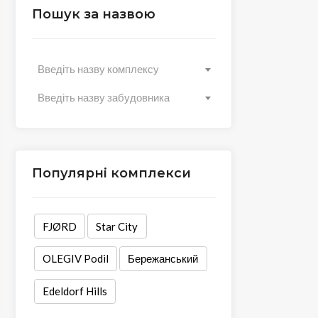
Пошук за назвою
Введіть назву комплексу
Введіть назву забудовника
Популярні комплекси
FJØRD
Star City
OLEGIV Podil
Бережанський
Edeldorf Hills