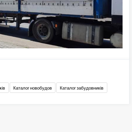
ків
Каталог новобудов
Каталог забудовників