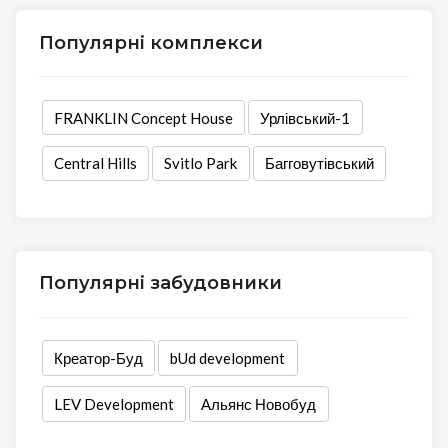
Популярні комплекси
FRANKLIN Concept House
Урлівський-1
Central Hills
Svitlo Park
Багговутівський
Популярні забудовники
Креатор-Буд
bUd development
LEV Development
Альянс Новобуд