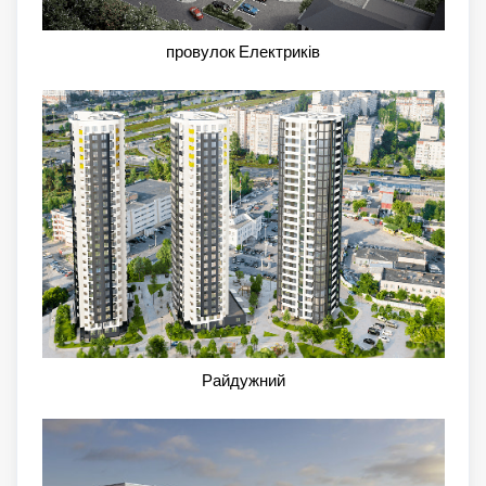
провулок Електриків
Райдужний