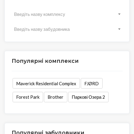
Введіть назву комплексу
Введіть назву забудовника
Популярні комплекси
Maverick Residential Complex
FJØRD
Forest Park
Brother
Паркові Озера 2
Популярні забудовники