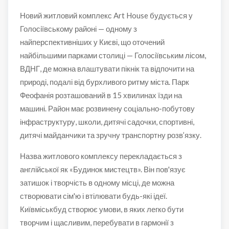
Новий житловий комплекс Art House будується у
Голосіївському районі — одному з
найперспективніших у Києві, що оточений
найбільшими парками столиці — Голосіївським лісом,
ВДНГ, де можна влаштувати пікнік та відпочити на
природі, подалі від бурхливого ритму міста. Парк
Феофанія розташований в 15 хвилинах їзди на
машині. Район має розвинену соціально-побутову
інфраструктуру, школи, дитячі садочки, спортивні,
дитячі майданчики та зручну транспортну розв’язку.
Назва житлового комплексу перекладається з
англійської як «Будинок мистецтв». Він пов'язує
затишок і творчість в одному місці, де можна
створювати сім'ю і втілювати будь-які ідеї.
Київміськбуд створює умови, в яких легко бути
творчим і щасливим, перебувати в гармонії з