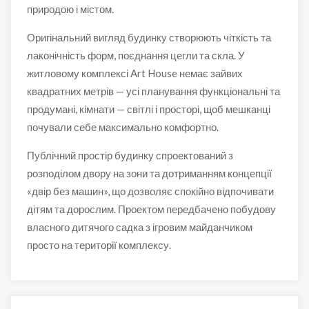
природою і містом.
Оригінальний вигляд будинку створюють чіткість та
лаконічність форм, поєднання цегли та скла. У
житловому комплексі Art House немає зайвих
квадратних метрів — усі планування функціональні та
продумані, кімнати — світлі і просторі, щоб мешканці
почували себе максимально комфортно.
Публічний простір будинку спроектований з
розподілом двору на зони та дотриманням концепції
«двір без машин», що дозволяє спокійно відпочивати
дітям та дорослим. Проектом передбачено побудову
власного дитячого садка з ігровим майданчиком
просто на території комплексу.