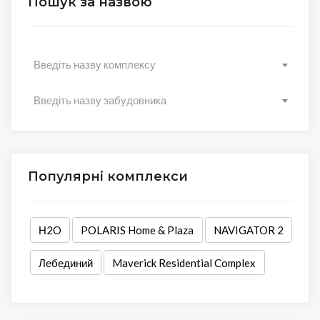
Пошук за назвою
Введіть назву комплексу
Введіть назву забудовника
Популярні комплекси
Н2O
POLARIS Home & Plaza
NAVIGATOR 2
Лебединий
Maverick Residential Complex