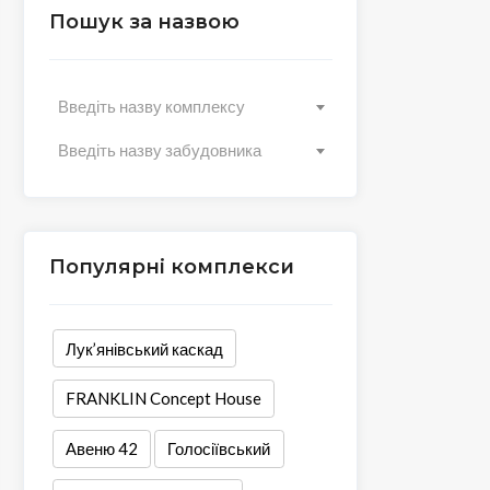
Пошук за назвою
Введіть назву комплексу
Введіть назву забудовника
Популярні комплекси
Лук’янівський каскад
FRANKLIN Concept House
Авеню 42
Голосіївський