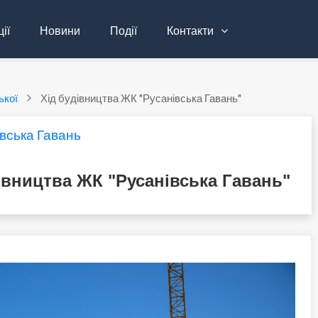
ії
Новини
Події
Контакти
ької
Хід будівництва ЖК "Русанівська Гавань"
вська Гавань
івництва ЖК "Русанівська Гавань"