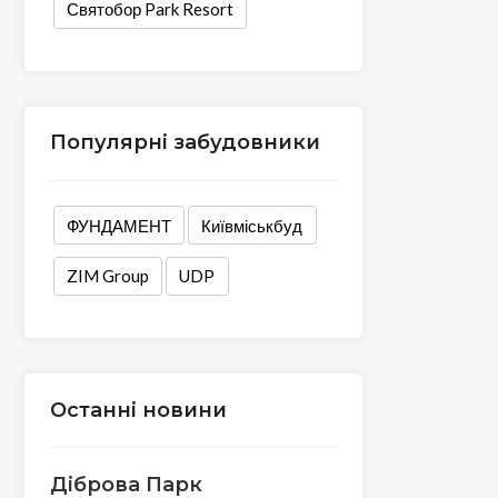
Святобор Park Resort
Популярні забудовники
ФУНДАМЕНТ
Київміськбуд
ZIM Group
UDP
Останні новини
Діброва Парк