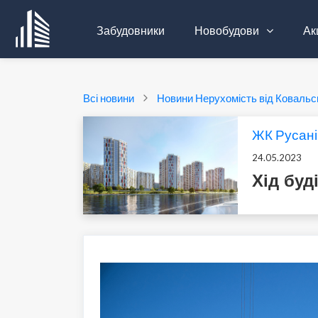
Забудовники
Новобудови
Акц
Всі новини
Новини Нерухомість від Ковальс
ЖК Русані
24.05.2023
Хід буд