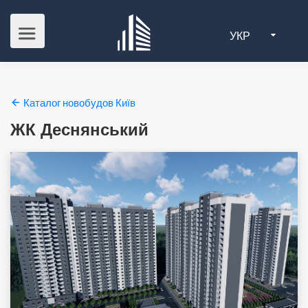
УКР
Каталог новобудов Київ
ЖК Деснянський