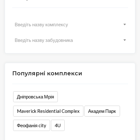
Введіть назву комплексу
Введіть назву забудовника
Популярні комплекси
Дніпровська Мрія
Maverick Residential Complex
Академ Парк
Феофанія city
4U