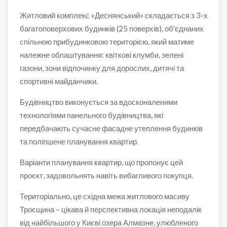
Житловий комплекс «Деснянський» складається з 3-х
багатоповерхових будинків (25 поверхів), об'єднаних
спільною прибудинковою територією, який матиме
належне облаштування: квіткові клумби, зелені
газони, зони відпочинку для дорослих, дитячі та
спортивні майданчики.
Будівництво виконується за вдосконаленими
технологіями панельного будівництва, які
передбачають сучасне фасадне утеплення будинків
та поліпшене планування квартир.
Варіанти планування квартир, що пропонує цей
проєкт, задовольнять навіть вибагливого покупця.
Територіально, це східна межа житлового масиву
Троєщина – цікава й перспективна локація неподалік
від найбільшого у Києві озера Алмазне, улюбленого