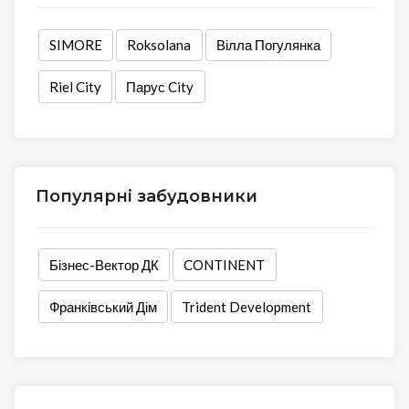
SIMORE
Roksolana
Вілла Погулянка
Riel City
Парус City
Популярні забудовники
Бізнес-Вектор ДК
CONTINENT
Франківський Дім
Trident Development