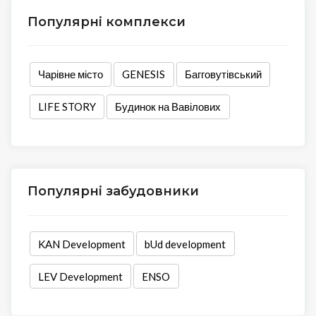
Популярні комплекси
Чарівне місто
GENESIS
Багговутівський
LIFE STORY
Будинок на Вавілових
Популярні забудовники
KAN Development
bUd development
LEV Development
ENSO