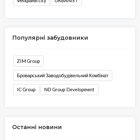
Феофанія city
URBANIST
Популярні забудовники
ZIM Group
Броварський Заводобудівельний Комбінат
IC Group
ND Group Development
Останні новини