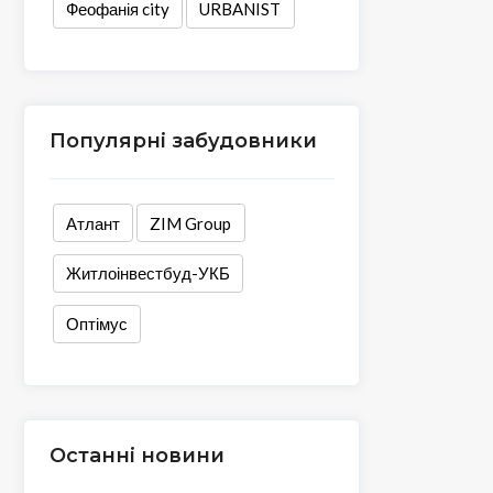
Феофанія city
URBANIST
Популярні забудовники
Атлант
ZIM Group
Житлоінвестбуд-УКБ
Оптімус
Останні новини