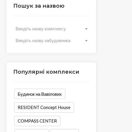
Пошук за назвою
Введіть назву комплексу
Введіть назву забудовника
Популярні комплекси
Будинок на Вавілових
RESIDENT Concept House
COMPASS CENTER