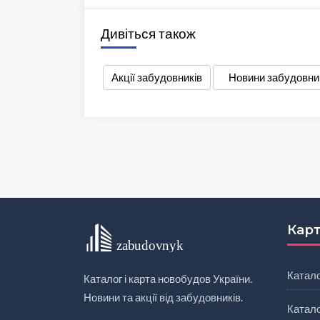
Дивіться також
Акції забудовників
Новини забудовни
Карт
Катал
Каталог і карта новобудов України.
Новини та акції від забудовників.
Катало