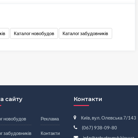
ків
Каталог новобудов
Каталог забудовників
а сайту
Контакти
Київ, вул. Олевська 7/143
ог новобудов
Реклама
(067) 938-09-80
г забудовників
Контакти
info@zabudovnyk.kiev.ua