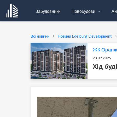
Забудовники
Новобудови
Акц
Всі новини
Новини Edelburg Development
ЖК Оранж
23.09.2025
Хід бу