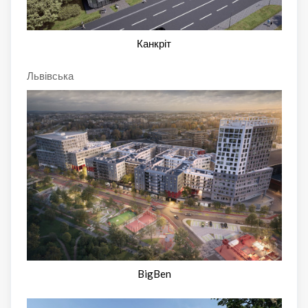
Канкріт
Львівська
BigBen