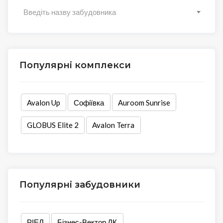
Введіть назву забудовника
Популярні комплекси
Avalon Up
Софіївка
Аuroom Sunrise
GLOBUS Elite 2
Avalon Terra
Популярні забудовники
РІЕЛ
Бізнес-Вектор ДК