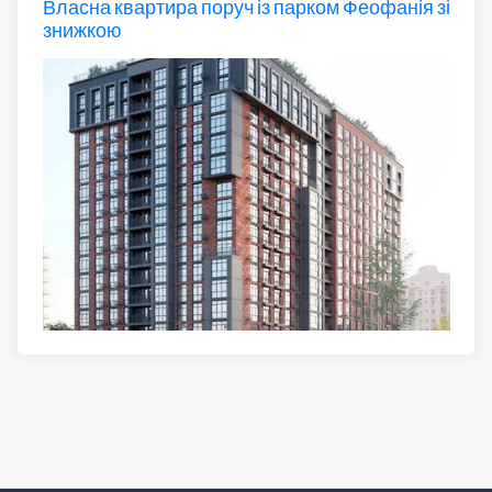
Власна квартира поруч із парком Феофанія зі
знижкою