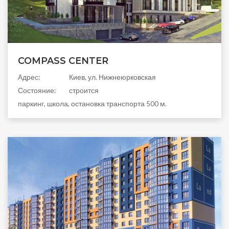
COMPASS CENTER
Aдрес:
Киев, ул. Нижнеюрковская
Состояние:
строится
паркинг, школа, остановка транспорта 500 м.