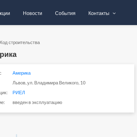
кции
Новости
События
Контакты
Ход строительства
рика
с
Америка
Львов, ул. Владимира Великого, 10
щик:
РИЕЛ
ие:
введен в эксплуатацию