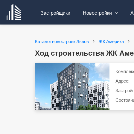
Застройщики
Новостройки
А
Каталог новостроек Львов
ЖК Америка
Ход строительства ЖК Аме
Комплек
Адрес:
Застрой
Состоян