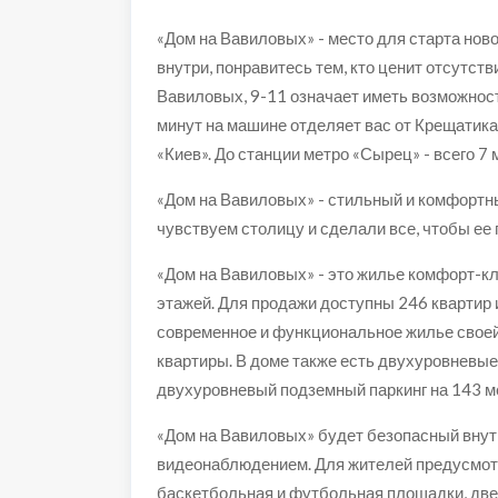
«Дом на Вавиловых» - место для старта но
внутри, понравитесь тем, кто ценит отсутст
Вавиловых, 9-11 означает иметь возможнос
минут на машине отделяет вас от Крещатика,
«Киев». До станции метро «Сырец» - всего 7 
«Дом на Вавиловых» - стильный и комфортн
чувствуем столицу и сделали все, чтобы ее 
«Дом на Вавиловых» - это жилье комфорт-кла
этажей. Для продажи доступны 246 квартир 
современное и функциональное жилье своей 
квартиры. В доме также есть двухуровневые
двухуровневый подземный паркинг на 143 м
«Дом на Вавиловых» будет безопасный внутр
видеонаблюдением. Для жителей предусмотр
баскетбольная и футбольная площадки, две