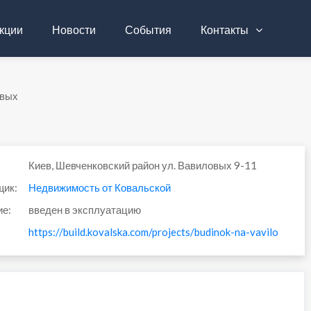
кции
Новости
События
Контакты
овых
Киев, Шевченковский район ул. Вавиловых 9-11
щик:
Недвижимость от Ковальской
ие:
введен в эксплуатацию
https://build.kovalska.com/projects/budinok-na-vavilovih