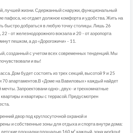
вой, лучшей жизни. Сдержанный снаружи, функциональный
вие пафоса, но отдает должное комфорта и удобства. Жить на
ть быстро добраться в любую точку столицы. Лишь 26
 22 - от железнодорожного вокзала и 20 - от аэропорта
минут пешком, а до «Дорогожичи» - 11.
ый, созданный с учетом всех современных тенденций. Мы
почувствовали и вы!
сса. Дом будет состоять из трех секций, высотой 9 и 25
и 70 апартаментов.В «Доме на Вавиловых» каждый найдет
мечты. Запроектовани одно-, двух- и трехкомнатные
 квартиры и квартиры с террасой. Предусмотрен
еста.
енний двор под круглосуточной охраной и
ены и собственные зоны для отдыха и спорта внутри дома:
 детские площадки площадью 160 м² каждый, зона workout