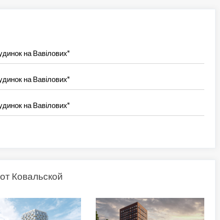
удинок на Вавілових"
удинок на Вавілових"
удинок на Вавілових"
от Ковальской