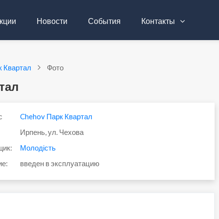
кции
Новости
События
Контакты
к Квартал
Фото
тал
с
Chehov Парк Квартал
Ирпень, ул. Чехова
щик:
Молодість
ие:
введен в эксплуатацию