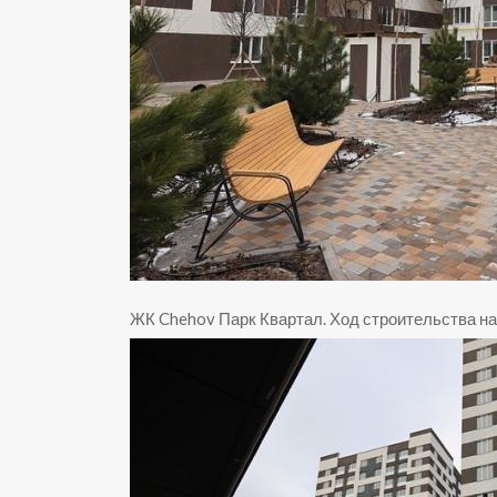
ЖК Chehov Парк Квартал
.
Ход строительства на