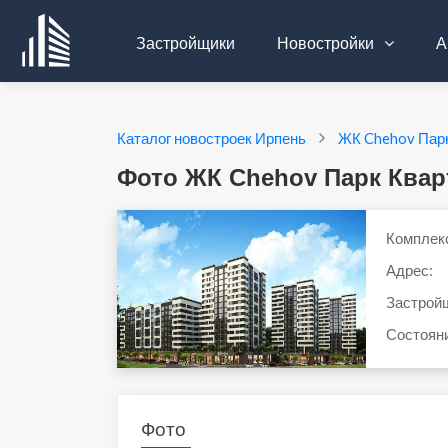
Застройщики
Новостройки
А
Каталог новостроек Ирпень
ЖК Chehov Пар
Фото ЖК Chehov Парк Квар
Комплек
Адрес:
Застрой
Состоян
Фото