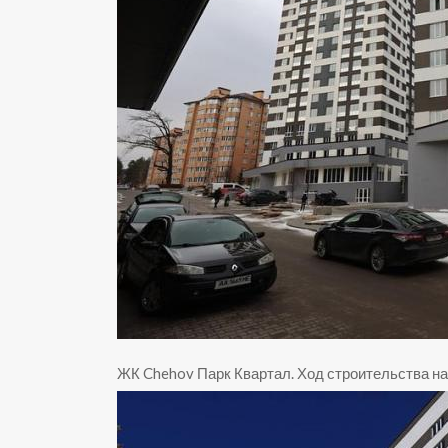
ЖК Chehov Парк Квартал
.
Ход строительства на