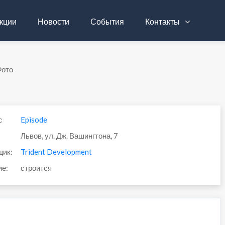
кции
Новости
События
Контакты
Фото
с
Episode
Львов, ул. Дж. Вашингтона, 7
щик:
Trident Development
ие:
строится