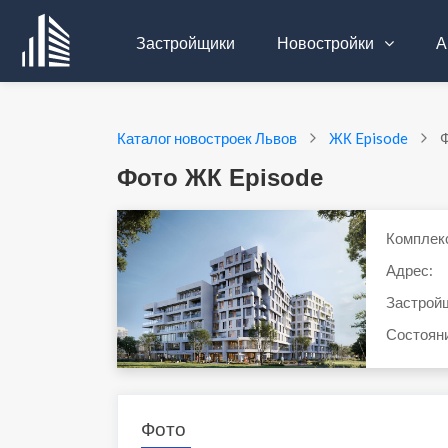
Застройщики
Новостройки
А
Каталог новостроек Львов
ЖК Episode
Фото ЖК Episode
Комплек
Адрес:
Застрой
Состоян
Фото